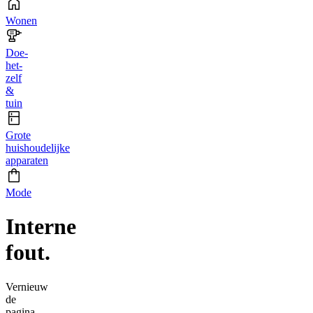
Wonen
Doe-
het-
zelf
&
tuin
Grote
huishoudelijke
apparaten
Mode
Interne
fout.
Vernieuw
de
pagina