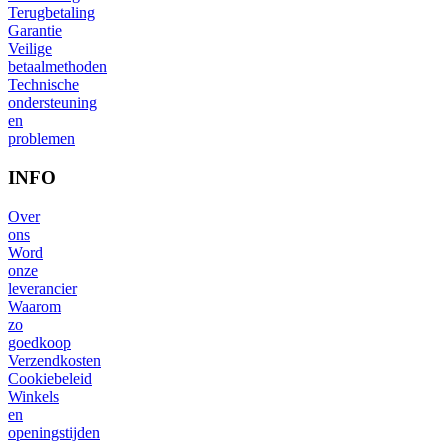
Terugbetaling
Garantie
Veilige
betaalmethoden
Technische
ondersteuning
en
problemen
INFO
Over
ons
Word
onze
leverancier
Waarom
zo
goedkoop
Verzendkosten
Cookiebeleid
Winkels
en
openingstijden