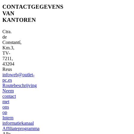
CONTACTGEGEVENS
VAN
KANTOREN
Ctra.
de
Constantí,
Km.3,
TV-
7211,
43204
Reus
infoweb@outlet-
pc.es
Routebeschrijving
Neem
contact
met
ons
op
Intern
informatiekanaal
Affiliateprogramma
Alle