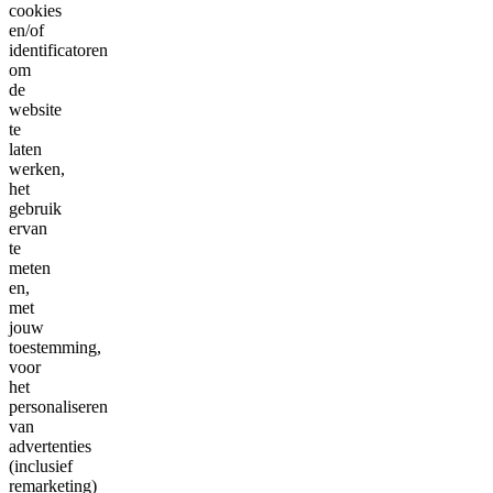
cookies
en/of
identificatoren
om
de
website
te
laten
werken,
het
gebruik
ervan
te
meten
en,
met
jouw
toestemming,
voor
het
personaliseren
van
advertenties
(inclusief
remarketing)