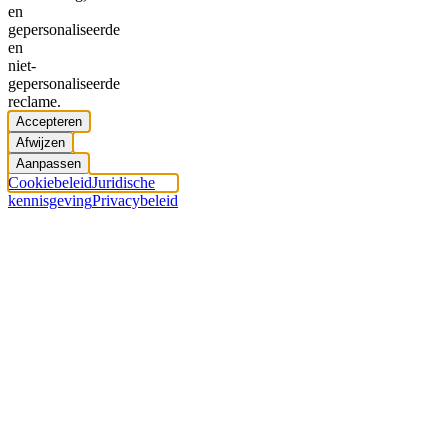
en
gepersonaliseerde
en
niet-
gepersonaliseerde
reclame.
Accepteren
Afwijzen
Aanpassen
Cookiebeleid
Juridische
kennisgeving
Privacybeleid