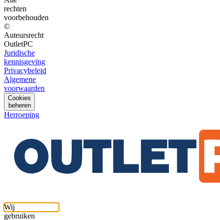
rechten
voorbehouden
©
Auteursrecht
OutletPC
Juridische
kennisgeving
Privacybeleid
Algemene
voorwaarden
Cookies
beheren
Herroeping
Wij
gebruiken