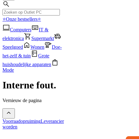
⭐Onze bestsellers⭐
Computers
IT &
elektronica
Supermarkt
Speelgoed
Wonen
Doe-
het-zelf & tuin
Grote
huishoudelijke apparaten
Mode
Interne fout.
Vernieuw de pagina
Voorraadopruiming
Leverancier
worden