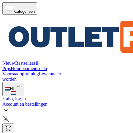
Categorieën
Nieuw
Bestsellers
⇊
Prijs
Houdbaarheidsdata
Voorraadopruiming
Leverancier
worden
NL
Hallo, log in
Account en bestellingen