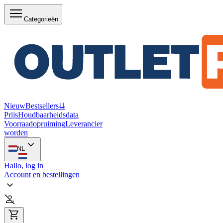
Categorieën
Nieuw
Bestsellers
⇊
Prijs
Houdbaarheidsdata
Voorraadopruiming
Leverancier
worden
NL
Hallo, log in
Account en bestellingen