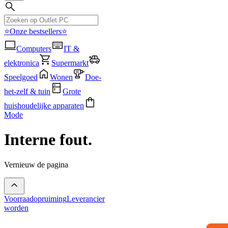
⭐Onze bestsellers⭐
Computers
IT &
elektronica
Supermarkt
Speelgoed
Wonen
Doe-
het-zelf & tuin
Grote
huishoudelijke apparaten
Mode
Interne fout.
Vernieuw de pagina
Voorraadopruiming
Leverancier
worden