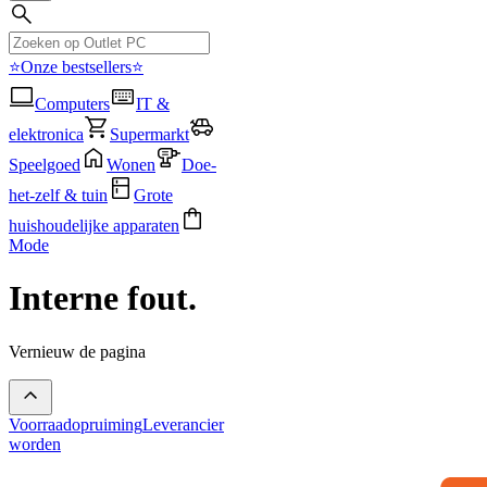
⭐Onze bestsellers⭐
Computers
IT &
elektronica
Supermarkt
Speelgoed
Wonen
Doe-
het-zelf & tuin
Grote
huishoudelijke apparaten
Mode
Interne fout.
Vernieuw de pagina
Voorraadopruiming
Leverancier
worden