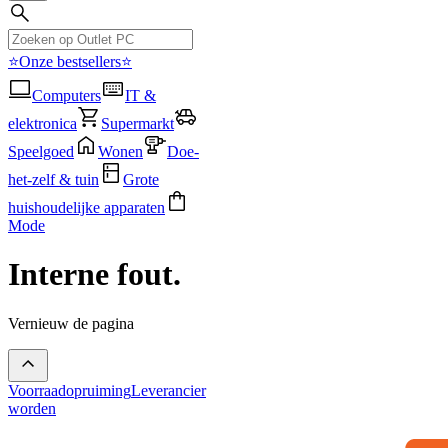
⭐Onze bestsellers⭐
Computers
IT &
elektronica
Supermarkt
Speelgoed
Wonen
Doe-
het-zelf & tuin
Grote
huishoudelijke apparaten
Mode
Interne fout.
Vernieuw de pagina
Voorraadopruiming
Leverancier
worden