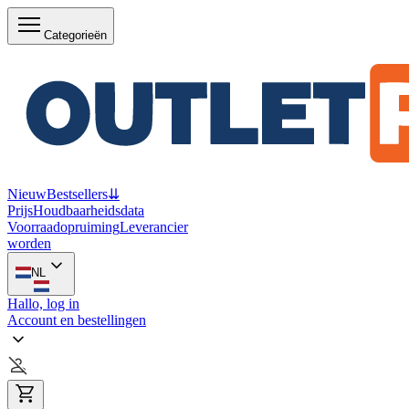
Categorieën
Nieuw
Bestsellers
⇊
Prijs
Houdbaarheidsdata
Voorraadopruiming
Leverancier
worden
NL
Hallo, log in
Account en bestellingen