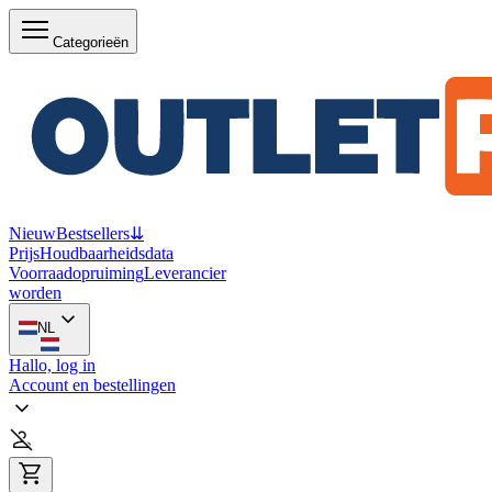
Categorieën
Nieuw
Bestsellers
⇊
Prijs
Houdbaarheidsdata
Voorraadopruiming
Leverancier
worden
NL
Hallo, log in
Account en bestellingen