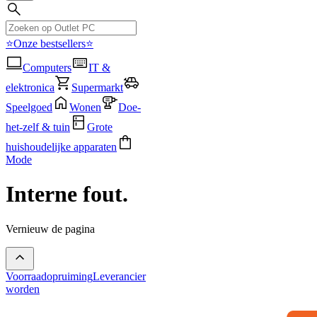
⭐Onze bestsellers⭐
Computers
IT &
elektronica
Supermarkt
Speelgoed
Wonen
Doe-
het-zelf & tuin
Grote
huishoudelijke apparaten
Mode
Interne fout.
Vernieuw de pagina
Voorraadopruiming
Leverancier
worden