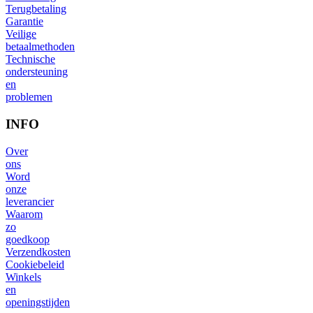
Terugbetaling
Garantie
Veilige
betaalmethoden
Technische
ondersteuning
en
problemen
INFO
Over
ons
Word
onze
leverancier
Waarom
zo
goedkoop
Verzendkosten
Cookiebeleid
Winkels
en
openingstijden