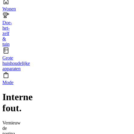
Wonen
Doe-
het-
zelf
&
tuin
Grote
huishoudelijke
apparaten
Mode
Interne
fout.
Vernieuw
de
pagina