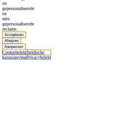
en
gepersonaliseerde
en
niet-
gepersonaliseerde
reclame.
Accepteren
Afwijzen
Aanpassen
Cookiebeleid
Juridische
kennisgeving
Privacybeleid