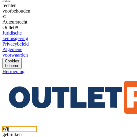
rechten
voorbehouden
©
Auteursrecht
OutletPC
Juridische
kennisgeving
Privacybeleid
Algemene
voorwaarden
Cookies
beheren
Herroeping
Wij
gebruiken