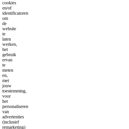
cookies
en/of
identificatoren
om
de
website
te
laten
werken,
het
gebruik
ervan
te
meten
en,
met
jouw
toestemming,
voor
het
personaliseren
van
advertenties
(inclusief
remarketing)