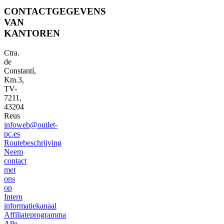
CONTACTGEGEVENS
VAN
KANTOREN
Ctra.
de
Constantí,
Km.3,
TV-
7211,
43204
Reus
infoweb@outlet-
pc.es
Routebeschrijving
Neem
contact
met
ons
op
Intern
informatiekanaal
Affiliateprogramma
Alle