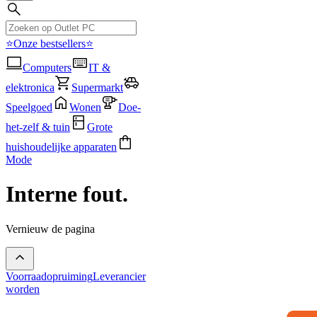
⭐Onze bestsellers⭐
Computers
IT &
elektronica
Supermarkt
Speelgoed
Wonen
Doe-
het-zelf & tuin
Grote
huishoudelijke apparaten
Mode
Interne fout.
Vernieuw de pagina
Voorraadopruiming
Leverancier
worden