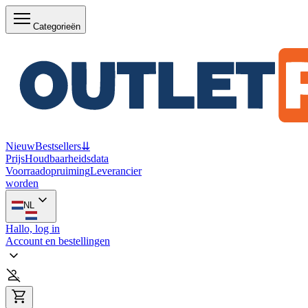
Categorieën
Nieuw
Bestsellers
⇊
Prijs
Houdbaarheidsdata
Voorraadopruiming
Leverancier
worden
NL
Hallo, log in
Account en bestellingen