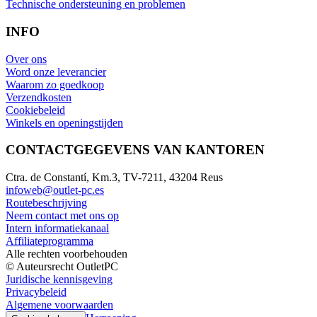
Technische ondersteuning en problemen
INFO
Over ons
Word onze leverancier
Waarom zo goedkoop
Verzendkosten
Cookiebeleid
Winkels en openingstijden
CONTACTGEGEVENS VAN KANTOREN
Ctra. de Constantí, Km.3, TV-7211, 43204 Reus
infoweb@outlet-pc.es
Routebeschrijving
Neem contact met ons op
Intern informatiekanaal
Affiliateprogramma
Alle rechten voorbehouden
© Auteursrecht OutletPC
Juridische kennisgeving
Privacybeleid
Algemene voorwaarden