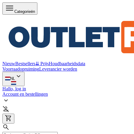
Categorieën
Nieuw
Bestsellers
⇊ Prijs
Houdbaarheidsdata
Voorraadopruiming
Leverancier worden
NL
Hallo, log in
Account en bestellingen