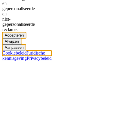
en
gepersonaliseerde
en
niet-
gepersonaliseerde
reclame.
Accepteren
Afwijzen
Aanpassen
Cookiebeleid
Juridische
kennisgeving
Privacybeleid