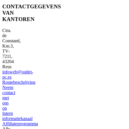
CONTACTGEGEVENS
VAN
KANTOREN
Ctra.
de
Constantí,
Km.3,
TV-
7211,
43204
Reus
infoweb@outlet-
pc.es
Routebeschrijving
Neem
contact
met
ons
op
Intern
informatiekanaal
Affiliateprogramma
Alle