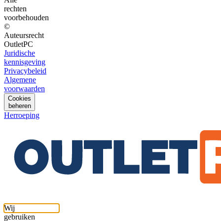
rechten
voorbehouden
©
Auteursrecht
OutletPC
Juridische
kennisgeving
Privacybeleid
Algemene
voorwaarden
Cookies
beheren
Herroeping
Wij
gebruiken