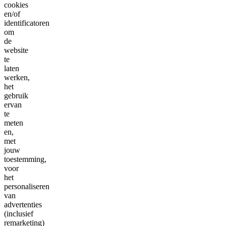
cookies
en/of
identificatoren
om
de
website
te
laten
werken,
het
gebruik
ervan
te
meten
en,
met
jouw
toestemming,
voor
het
personaliseren
van
advertenties
(inclusief
remarketing)