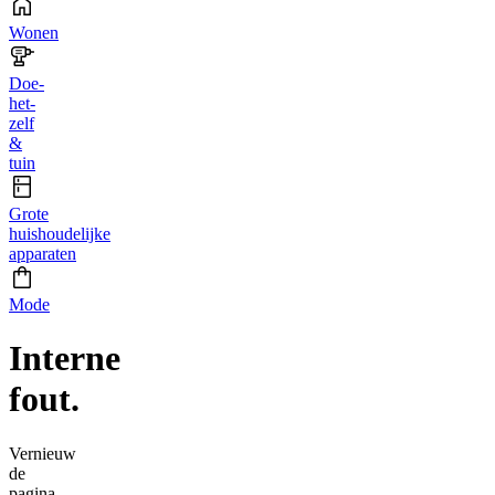
Wonen
Doe-
het-
zelf
&
tuin
Grote
huishoudelijke
apparaten
Mode
Interne
fout.
Vernieuw
de
pagina