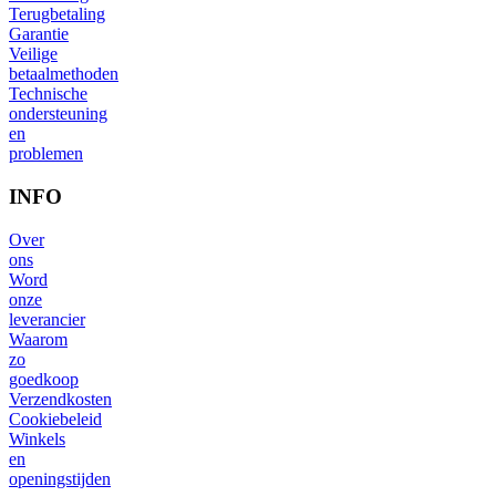
Terugbetaling
Garantie
Veilige
betaalmethoden
Technische
ondersteuning
en
problemen
INFO
Over
ons
Word
onze
leverancier
Waarom
zo
goedkoop
Verzendkosten
Cookiebeleid
Winkels
en
openingstijden