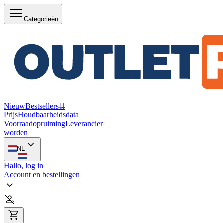
Categorieën
Nieuw
Bestsellers
⇊
Prijs
Houdbaarheidsdata
Voorraadopruiming
Leverancier
worden
NL
Hallo, log in
Account en bestellingen