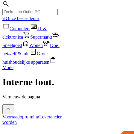
⭐Onze bestsellers⭐
Computers
IT &
elektronica
Supermarkt
Speelgoed
Wonen
Doe-
het-zelf & tuin
Grote
huishoudelijke apparaten
Mode
Interne fout.
Vernieuw de pagina
Voorraadopruiming
Leverancier
worden