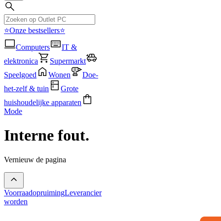
⭐Onze bestsellers⭐
Computers
IT &
elektronica
Supermarkt
Speelgoed
Wonen
Doe-
het-zelf & tuin
Grote
huishoudelijke apparaten
Mode
Interne fout.
Vernieuw de pagina
Voorraadopruiming
Leverancier
worden