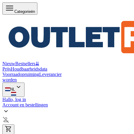
Categorieën
Nieuw
Bestsellers
⇊
Prijs
Houdbaarheidsdata
Voorraadopruiming
Leverancier
worden
NL
Hallo, log in
Account en bestellingen