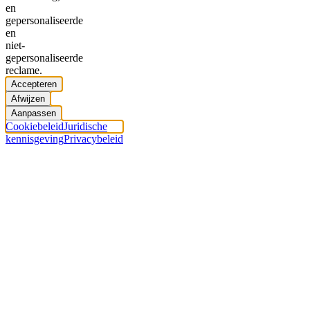
en
gepersonaliseerde
en
niet-
gepersonaliseerde
reclame.
Accepteren
Afwijzen
Aanpassen
Cookiebeleid
Juridische
kennisgeving
Privacybeleid