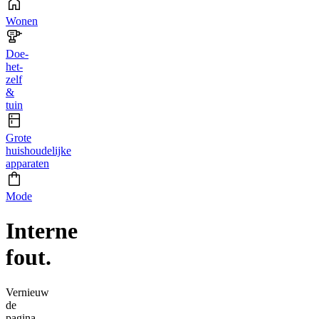
Wonen
Doe-
het-
zelf
&
tuin
Grote
huishoudelijke
apparaten
Mode
Interne
fout.
Vernieuw
de
pagina