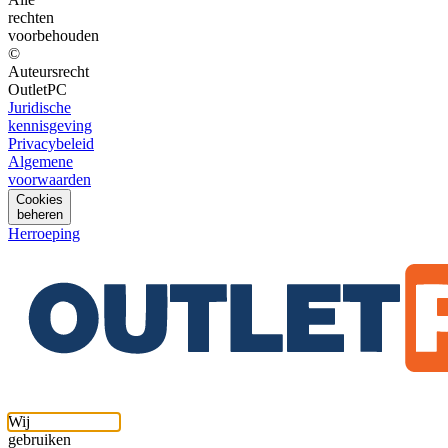
rechten
voorbehouden
©
Auteursrecht
OutletPC
Juridische
kennisgeving
Privacybeleid
Algemene
voorwaarden
Cookies
beheren
Herroeping
Wij
gebruiken