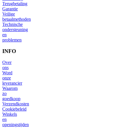
Terugbetaling
Garantie
Veilige
betaalmethoden
Technische
ondersteuning
en
problemen
INFO
Over
ons
Word
onze
leverancier
Waarom
zo
goedkoop
Verzendkosten
Cookiebeleid
Winkels
en
openingstijden