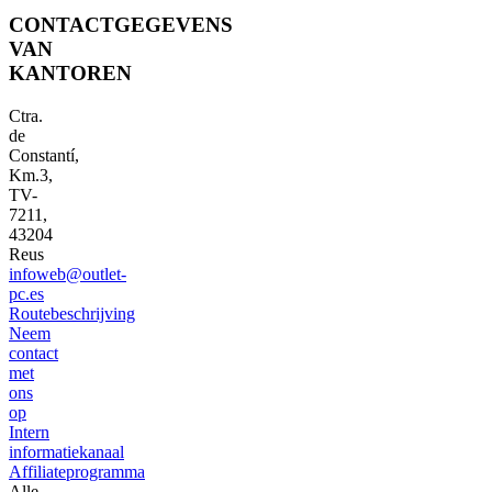
CONTACTGEGEVENS
VAN
KANTOREN
Ctra.
de
Constantí,
Km.3,
TV-
7211,
43204
Reus
infoweb@outlet-
pc.es
Routebeschrijving
Neem
contact
met
ons
op
Intern
informatiekanaal
Affiliateprogramma
Alle