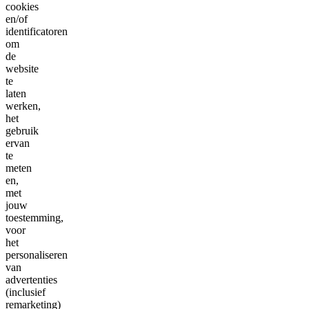
cookies
en/of
identificatoren
om
de
website
te
laten
werken,
het
gebruik
ervan
te
meten
en,
met
jouw
toestemming,
voor
het
personaliseren
van
advertenties
(inclusief
remarketing)