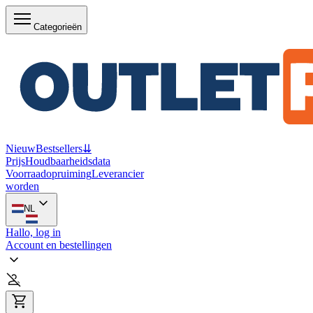
Categorieën
Nieuw
Bestsellers
⇊
Prijs
Houdbaarheidsdata
Voorraadopruiming
Leverancier
worden
NL
Hallo, log in
Account en bestellingen