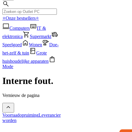
⭐Onze bestsellers⭐
Computers
IT &
elektronica
Supermarkt
Speelgoed
Wonen
Doe-
het-zelf & tuin
Grote
huishoudelijke apparaten
Mode
Interne fout.
Vernieuw de pagina
Voorraadopruiming
Leverancier
worden