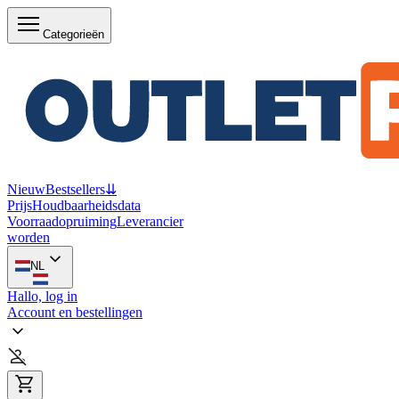
Categorieën
Nieuw
Bestsellers
⇊
Prijs
Houdbaarheidsdata
Voorraadopruiming
Leverancier
worden
NL
Hallo, log in
Account en bestellingen