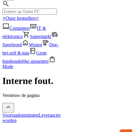
⭐Onze bestsellers⭐
Computers
IT &
elektronica
Supermarkt
Speelgoed
Wonen
Doe-
het-zelf & tuin
Grote
huishoudelijke apparaten
Mode
Interne fout.
Vernieuw de pagina
Voorraadopruiming
Leverancier
worden