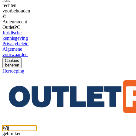
rechten
voorbehouden
©
Auteursrecht
OutletPC
Juridische
kennisgeving
Privacybeleid
Algemene
voorwaarden
Cookies
beheren
Herroeping
Wij
gebruiken