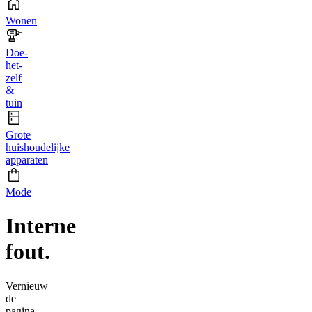
Wonen
Doe-
het-
zelf
&
tuin
Grote
huishoudelijke
apparaten
Mode
Interne
fout.
Vernieuw
de
pagina