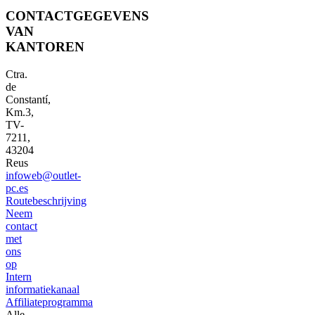
CONTACTGEGEVENS
VAN
KANTOREN
Ctra.
de
Constantí,
Km.3,
TV-
7211,
43204
Reus
infoweb@outlet-
pc.es
Routebeschrijving
Neem
contact
met
ons
op
Intern
informatiekanaal
Affiliateprogramma
Alle