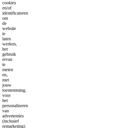
cookies
en/of
identificatoren
om
de
website
te
laten
werken,
het
gebruik
ervan
te
meten
en,
met
jouw
toestemming,
voor
het
personaliseren
van
advertenties
(inclusief
remarketing)