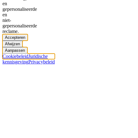
en
gepersonaliseerde
en
niet-
gepersonaliseerde
reclame.
Accepteren
Afwijzen
Aanpassen
Cookiebeleid
Juridische
kennisgeving
Privacybeleid