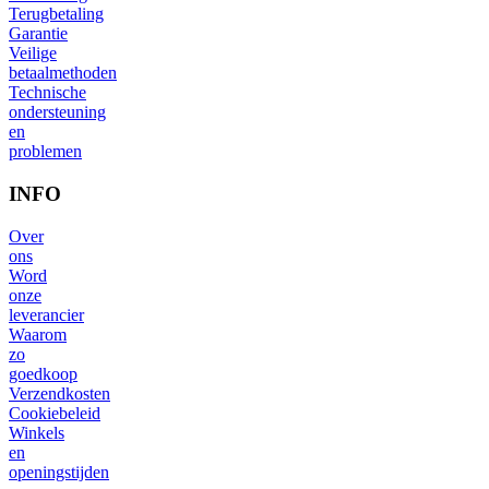
Terugbetaling
Garantie
Veilige
betaalmethoden
Technische
ondersteuning
en
problemen
INFO
Over
ons
Word
onze
leverancier
Waarom
zo
goedkoop
Verzendkosten
Cookiebeleid
Winkels
en
openingstijden