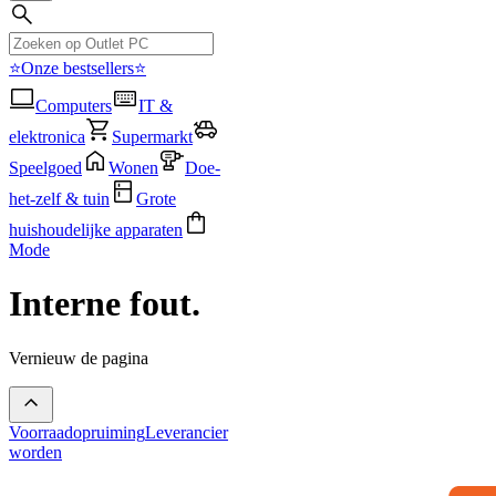
⭐Onze bestsellers⭐
Computers
IT &
elektronica
Supermarkt
Speelgoed
Wonen
Doe-
het-zelf & tuin
Grote
huishoudelijke apparaten
Mode
Interne fout.
Vernieuw de pagina
Voorraadopruiming
Leverancier
worden