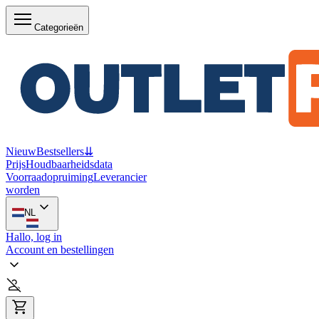
Categorieën
Nieuw
Bestsellers
⇊
Prijs
Houdbaarheidsdata
Voorraadopruiming
Leverancier
worden
NL
Hallo, log in
Account en bestellingen