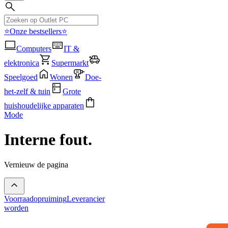
⭐Onze bestsellers⭐
Computers
IT &
elektronica
Supermarkt
Speelgoed
Wonen
Doe-
het-zelf & tuin
Grote
huishoudelijke apparaten
Mode
Interne fout.
Vernieuw de pagina
Voorraadopruiming
Leverancier
worden