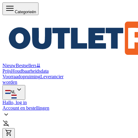
Categorieën
Nieuw
Bestsellers
⇊
Prijs
Houdbaarheidsdata
Voorraadopruiming
Leverancier
worden
NL
Hallo, log in
Account en bestellingen