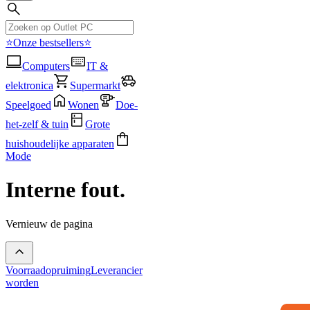
⭐Onze bestsellers⭐
Computers
IT &
elektronica
Supermarkt
Speelgoed
Wonen
Doe-
het-zelf & tuin
Grote
huishoudelijke apparaten
Mode
Interne fout.
Vernieuw de pagina
Voorraadopruiming
Leverancier
worden