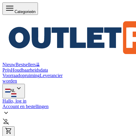
Categorieën
Nieuw
Bestsellers
⇊
Prijs
Houdbaarheidsdata
Voorraadopruiming
Leverancier
worden
NL
Hallo, log in
Account en bestellingen