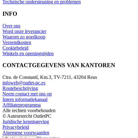
Technische ondersteuning en problemen
INFO
Over ons
Word onze leverancier
Waarom zo goedkoop
Verzendkosten
Cookiebeleid
Winkels en openingstijden
CONTACTGEGEVENS VAN KANTOREN
Ctra. de Constantí, Km.3, TV-7211, 43204 Reus
infoweb@outlet-pc.es
Routebeschrijving
Neem contact met ons op
Intern informatiekanaal
Affiliateprogramma
Alle rechten voorbehouden
© Auteursrecht OutletPC
Juridische kennisgeving
Privacybeleid
Algemene voorwaarden