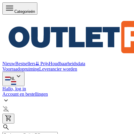
Categorieën
Nieuw
Bestsellers
⇊ Prijs
Houdbaarheidsdata
Voorraadopruiming
Leverancier worden
NL
Hallo, log in
Account en bestellingen