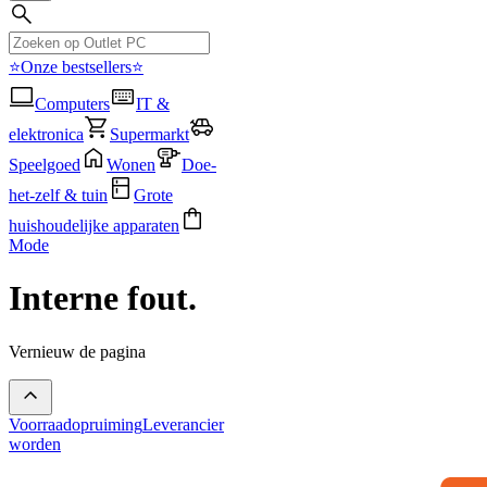
⭐Onze bestsellers⭐
Computers
IT &
elektronica
Supermarkt
Speelgoed
Wonen
Doe-
het-zelf & tuin
Grote
huishoudelijke apparaten
Mode
Interne fout.
Vernieuw de pagina
Voorraadopruiming
Leverancier
worden