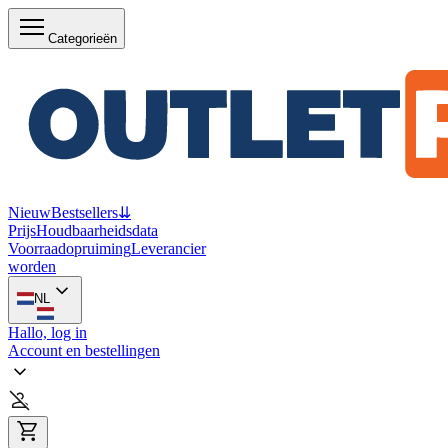
Categorieën
Nieuw
Bestsellers
⇊
Prijs
Houdbaarheidsdata
Voorraadopruiming
Leverancier
worden
NL
Hallo, log in
Account en bestellingen