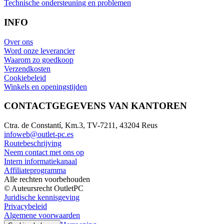
Technische ondersteuning en problemen
INFO
Over ons
Word onze leverancier
Waarom zo goedkoop
Verzendkosten
Cookiebeleid
Winkels en openingstijden
CONTACTGEGEVENS VAN KANTOREN
Ctra. de Constantí, Km.3, TV-7211, 43204 Reus
infoweb@outlet-pc.es
Routebeschrijving
Neem contact met ons op
Intern informatiekanaal
Affiliateprogramma
Alle rechten voorbehouden
© Auteursrecht OutletPC
Juridische kennisgeving
Privacybeleid
Algemene voorwaarden