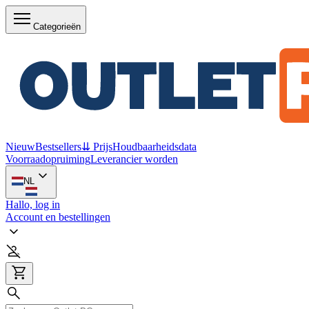
Categorieën
Nieuw
Bestsellers
⇊ Prijs
Houdbaarheidsdata
Voorraadopruiming
Leverancier worden
NL
Hallo, log in
Account en bestellingen