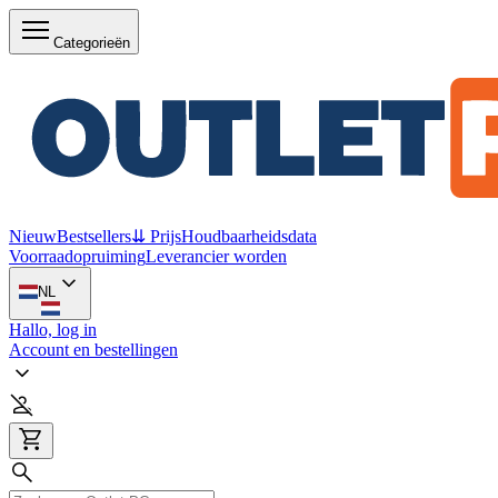
Categorieën
Nieuw
Bestsellers
⇊ Prijs
Houdbaarheidsdata
Voorraadopruiming
Leverancier worden
NL
Hallo, log in
Account en bestellingen