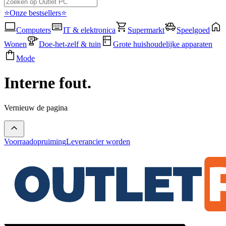
⭐Onze bestsellers⭐
Computers
IT & elektronica
Supermarkt
Speelgoed
Wonen
Doe-het-zelf & tuin
Grote huishoudelijke apparaten
Mode
Interne fout.
Vernieuw de pagina
Voorraadopruiming
Leverancier worden