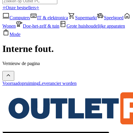
⭐Onze bestsellers⭐
Computers
IT & elektronica
Supermarkt
Speelgoed
Wonen
Doe-het-zelf & tuin
Grote huishoudelijke apparaten
Mode
Interne fout.
Vernieuw de pagina
Voorraadopruiming
Leverancier worden