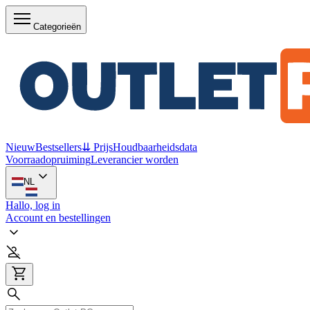
Categorieën
Nieuw
Bestsellers
⇊ Prijs
Houdbaarheidsdata
Voorraadopruiming
Leverancier worden
NL
Hallo, log in
Account en bestellingen