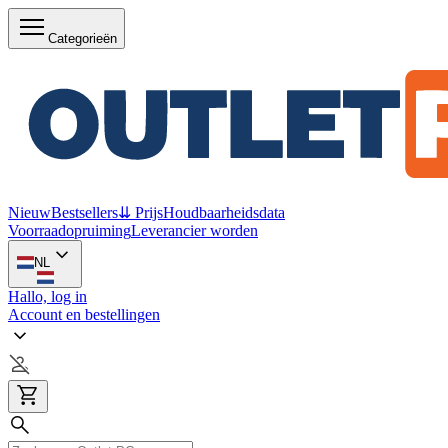
Categorieën
Nieuw
Bestsellers
⇊ Prijs
Houdbaarheidsdata
Voorraadopruiming
Leverancier worden
NL
Hallo, log in
Account en bestellingen