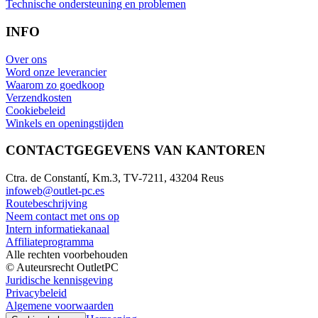
Technische ondersteuning en problemen
INFO
Over ons
Word onze leverancier
Waarom zo goedkoop
Verzendkosten
Cookiebeleid
Winkels en openingstijden
CONTACTGEGEVENS VAN KANTOREN
Ctra. de Constantí, Km.3, TV-7211, 43204 Reus
infoweb@outlet-pc.es
Routebeschrijving
Neem contact met ons op
Intern informatiekanaal
Affiliateprogramma
Alle rechten voorbehouden
© Auteursrecht OutletPC
Juridische kennisgeving
Privacybeleid
Algemene voorwaarden