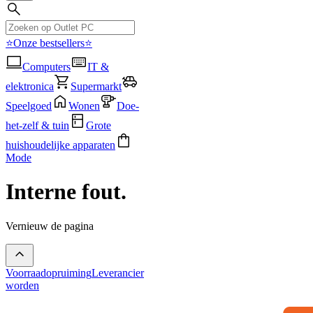
⭐Onze bestsellers⭐
Computers
IT &
elektronica
Supermarkt
Speelgoed
Wonen
Doe-
het-zelf & tuin
Grote
huishoudelijke apparaten
Mode
Interne fout.
Vernieuw de pagina
Voorraadopruiming
Leverancier
worden