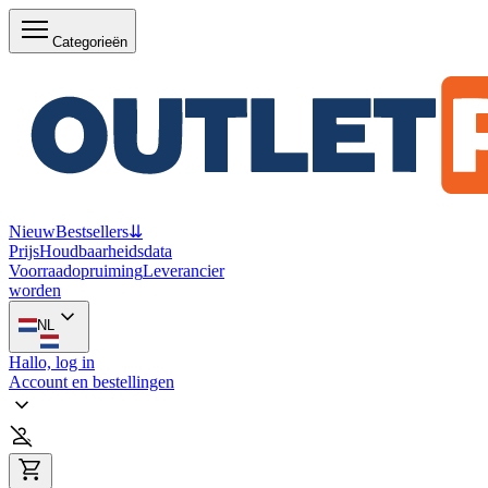
Categorieën
Nieuw
Bestsellers
⇊
Prijs
Houdbaarheidsdata
Voorraadopruiming
Leverancier
worden
NL
Hallo, log in
Account en bestellingen