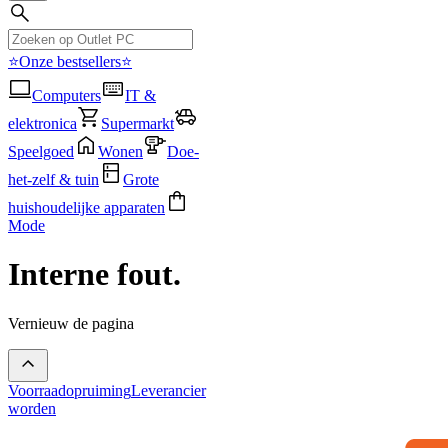
⭐Onze bestsellers⭐
Computers
IT &
elektronica
Supermarkt
Speelgoed
Wonen
Doe-
het-zelf & tuin
Grote
huishoudelijke apparaten
Mode
Interne fout.
Vernieuw de pagina
Voorraadopruiming
Leverancier
worden