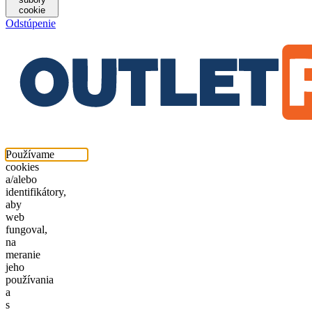
cookie
Odstúpenie
Používame
cookies
a/alebo
identifikátory,
aby
web
fungoval,
na
meranie
jeho
používania
a
s