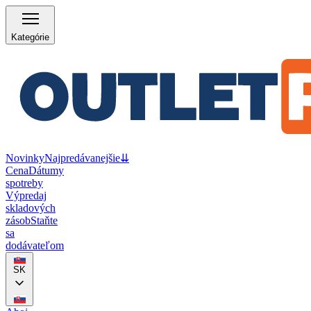
Kategórie
Novinky
Najpredávanejšie
⇊
Cena
Dátumy
spotreby
Výpredaj
skladových
zásob
Staňte
sa
dodávateľom
SK