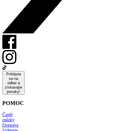
Prihláste
sa na
odber a
získavajte
ponuky!
POMOC
Časté
otázky
Doprava
Vrátenie