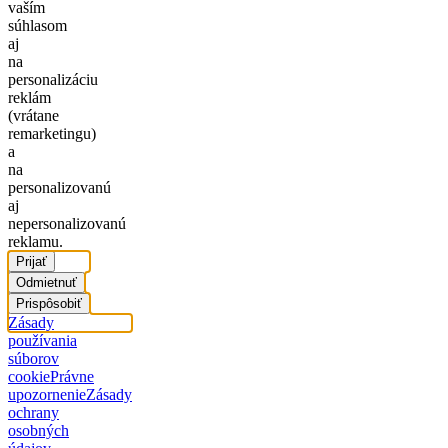
vaším
súhlasom
aj
na
personalizáciu
reklám
(vrátane
remarketingu)
a
na
personalizovanú
aj
nepersonalizovanú
reklamu.
Prijať
Odmietnuť
Prispôsobiť
Zásady
používania
súborov
cookie
Právne
upozornenie
Zásady
ochrany
osobných