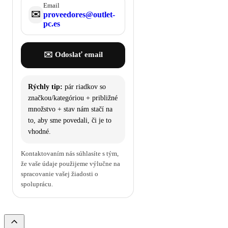
Email
✉️
proveedores@outlet-
pc.es
✉️ Odoslať email
Rýchly tip:
pár riadkov so
značkou/kategóriou + približné
množstvo + stav nám stačí na
to, aby sme povedali, či je to
vhodné.
Kontaktovaním nás súhlasíte s tým,
že vaše údaje použijeme výlučne na
spracovanie vašej žiadosti o
spoluprácu.