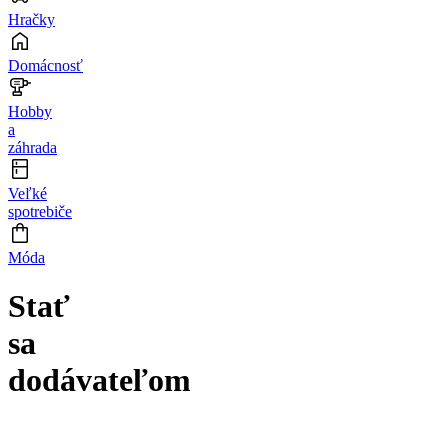
Hračky
Domácnosť
Hobby
a
záhrada
Veľké
spotrebiče
Móda
Stať
sa
dodávateľom