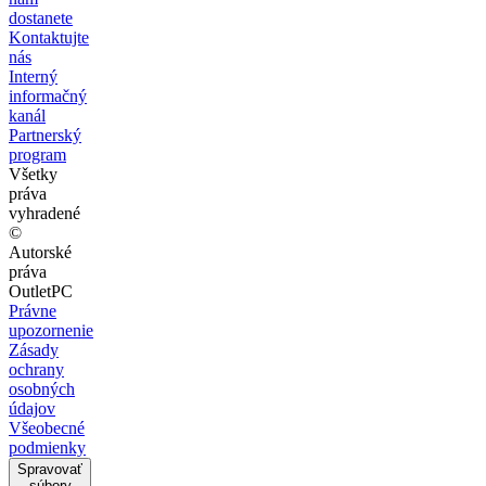
dostanete
Kontaktujte
nás
Interný
informačný
kanál
Partnerský
program
Všetky
práva
vyhradené
©
Autorské
práva
OutletPC
Právne
upozornenie
Zásady
ochrany
osobných
údajov
Všeobecné
podmienky
Spravovať
súbory