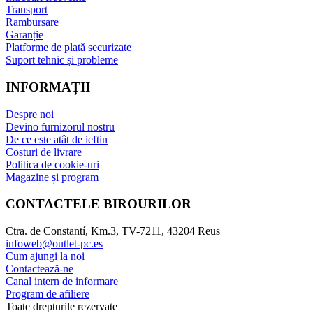
Transport
Rambursare
Garanție
Platforme de plată securizate
Suport tehnic și probleme
INFORMAȚII
Despre noi
Devino furnizorul nostru
De ce este atât de ieftin
Costuri de livrare
Politica de cookie-uri
Magazine și program
CONTACTELE BIROURILOR
Ctra. de Constantí, Km.3, TV-7211, 43204 Reus
infoweb@outlet-pc.es
Cum ajungi la noi
Contactează-ne
Canal intern de informare
Program de afiliere
Toate drepturile rezervate