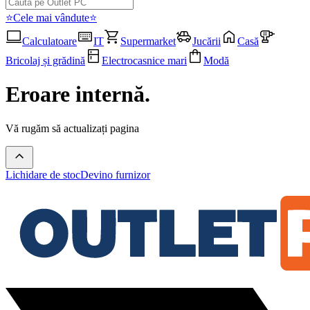
⭐Cele mai vândute⭐
Calculatoare
IT
Supermarket
Jucării
Casă
Bricolaj și grădină
Electrocasnice mari
Modă
Eroare internă.
Vă rugăm să actualizați pagina
Lichidare de stoc
Devino furnizor