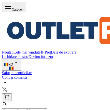
Categorii
Noutăți
Cele mai vândute
⇊ Preț
Date de expirare
Lichidare de stoc
Devino furnizor
RO
Salut, autentifică-te
Cont și comenzi