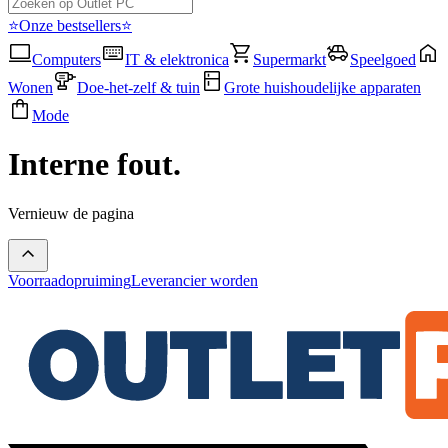
⭐Onze bestsellers⭐
Computers
IT & elektronica
Supermarkt
Speelgoed
Wonen
Doe-het-zelf & tuin
Grote huishoudelijke apparaten
Mode
Interne fout.
Vernieuw de pagina
Voorraadopruiming
Leverancier worden