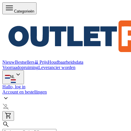
Categorieën
Nieuw
Bestsellers
⇊ Prijs
Houdbaarheidsdata
Voorraadopruiming
Leverancier worden
NL
Hallo, log in
Account en bestellingen