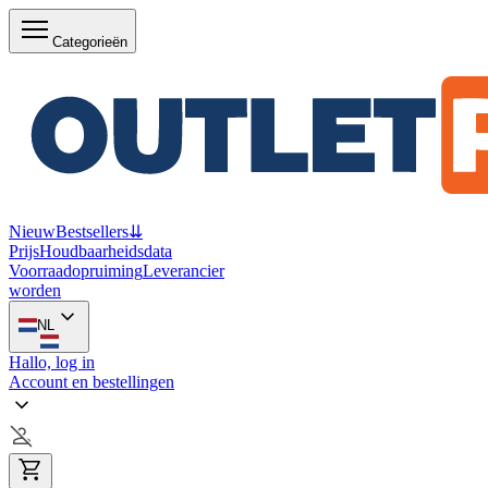
Categorieën
Nieuw
Bestsellers
⇊
Prijs
Houdbaarheidsdata
Voorraadopruiming
Leverancier
worden
NL
Hallo, log in
Account en bestellingen