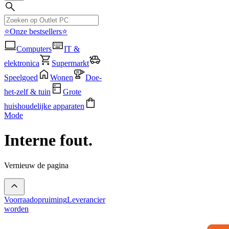
⭐Onze bestsellers⭐
Computers
IT &
elektronica
Supermarkt
Speelgoed
Wonen
Doe-
het-zelf & tuin
Grote
huishoudelijke apparaten
Mode
Interne fout.
Vernieuw de pagina
Voorraadopruiming
Leverancier
worden