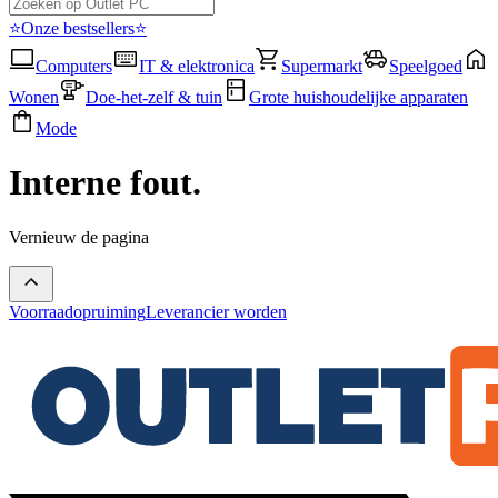
⭐Onze bestsellers⭐
Computers
IT & elektronica
Supermarkt
Speelgoed
Wonen
Doe-het-zelf & tuin
Grote huishoudelijke apparaten
Mode
Interne fout.
Vernieuw de pagina
Voorraadopruiming
Leverancier worden