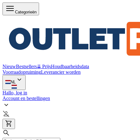
Categorieën
Nieuw
Bestsellers
⇊ Prijs
Houdbaarheidsdata
Voorraadopruiming
Leverancier worden
NL
Hallo, log in
Account en bestellingen