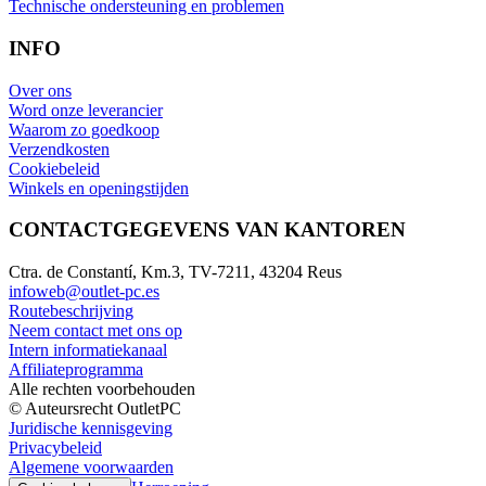
Technische ondersteuning en problemen
INFO
Over ons
Word onze leverancier
Waarom zo goedkoop
Verzendkosten
Cookiebeleid
Winkels en openingstijden
CONTACTGEGEVENS VAN KANTOREN
Ctra. de Constantí, Km.3, TV-7211, 43204 Reus
infoweb@outlet-pc.es
Routebeschrijving
Neem contact met ons op
Intern informatiekanaal
Affiliateprogramma
Alle rechten voorbehouden
© Auteursrecht OutletPC
Juridische kennisgeving
Privacybeleid
Algemene voorwaarden