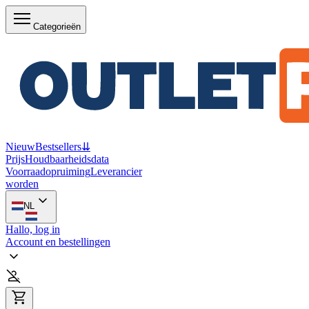
Categorieën
Nieuw
Bestsellers
⇊
Prijs
Houdbaarheidsdata
Voorraadopruiming
Leverancier
worden
NL
Hallo, log in
Account en bestellingen