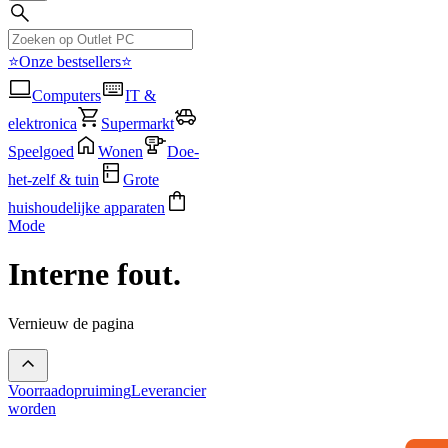
⭐Onze bestsellers⭐
Computers
IT &
elektronica
Supermarkt
Speelgoed
Wonen
Doe-
het-zelf & tuin
Grote
huishoudelijke apparaten
Mode
Interne fout.
Vernieuw de pagina
Voorraadopruiming
Leverancier
worden