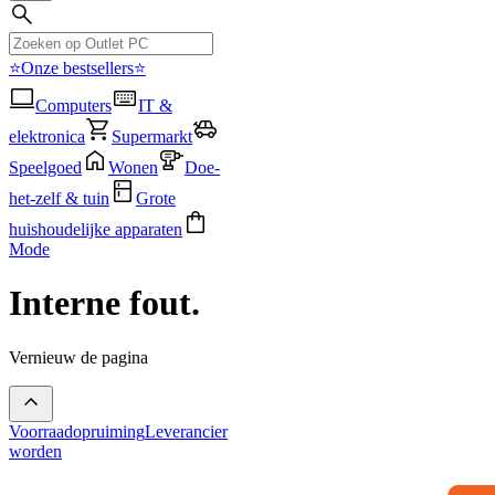
⭐Onze bestsellers⭐
Computers
IT &
elektronica
Supermarkt
Speelgoed
Wonen
Doe-
het-zelf & tuin
Grote
huishoudelijke apparaten
Mode
Interne fout.
Vernieuw de pagina
Voorraadopruiming
Leverancier
worden