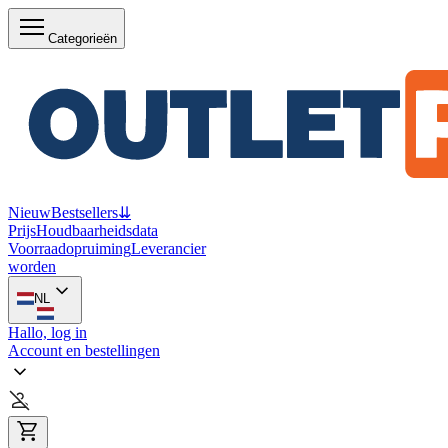
Categorieën
Nieuw
Bestsellers
⇊
Prijs
Houdbaarheidsdata
Voorraadopruiming
Leverancier
worden
NL
Hallo, log in
Account en bestellingen