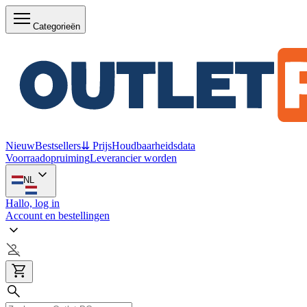
Categorieën
Nieuw
Bestsellers
⇊ Prijs
Houdbaarheidsdata
Voorraadopruiming
Leverancier worden
NL
Hallo, log in
Account en bestellingen