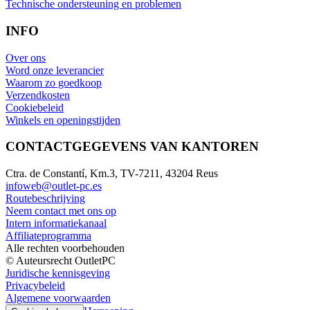
Technische ondersteuning en problemen
INFO
Over ons
Word onze leverancier
Waarom zo goedkoop
Verzendkosten
Cookiebeleid
Winkels en openingstijden
CONTACTGEGEVENS VAN KANTOREN
Ctra. de Constantí, Km.3, TV-7211, 43204 Reus
infoweb@outlet-pc.es
Routebeschrijving
Neem contact met ons op
Intern informatiekanaal
Affiliateprogramma
Alle rechten voorbehouden
© Auteursrecht OutletPC
Juridische kennisgeving
Privacybeleid
Algemene voorwaarden