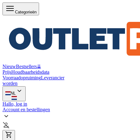
Categorieën
Nieuw
Bestsellers
⇊
Prijs
Houdbaarheidsdata
Voorraadopruiming
Leverancier
worden
NL
Hallo, log in
Account en bestellingen