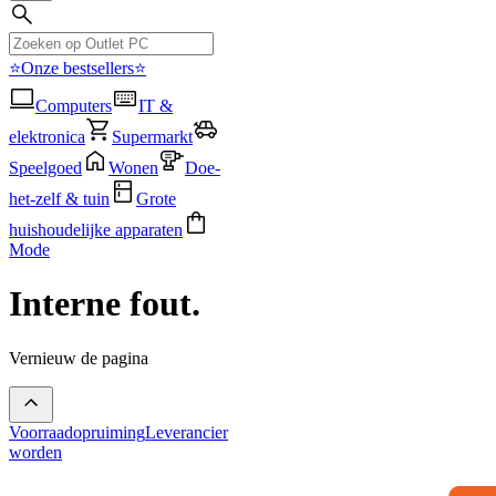
⭐Onze bestsellers⭐
Computers
IT &
elektronica
Supermarkt
Speelgoed
Wonen
Doe-
het-zelf & tuin
Grote
huishoudelijke apparaten
Mode
Interne fout.
Vernieuw de pagina
Voorraadopruiming
Leverancier
worden