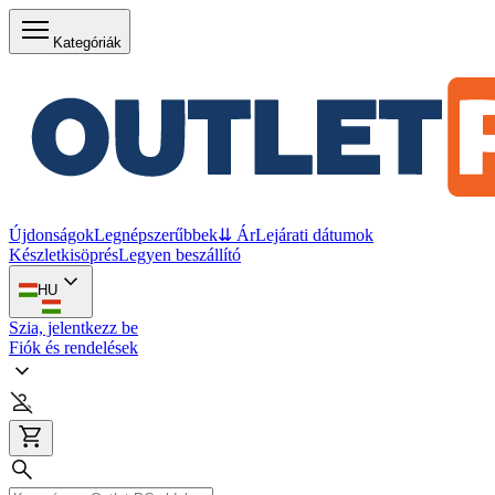
Kategóriák
Újdonságok
Legnépszerűbbek
⇊ Ár
Lejárati dátumok
Készletkisöprés
Legyen beszállító
HU
Szia, jelentkezz be
Fiók és rendelések