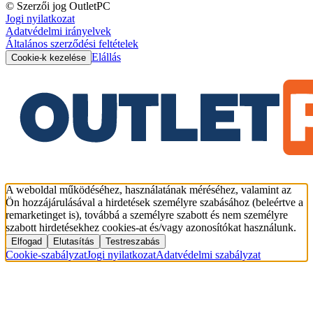
© Szerzői jog OutletPC
Jogi nyilatkozat
Adatvédelmi irányelvek
Általános szerződési feltételek
Elállás
Cookie-k kezelése
A weboldal működéséhez, használatának méréséhez, valamint az
Ön hozzájárulásával a hirdetések személyre szabásához (beleértve a
remarketinget is), továbbá a személyre szabott és nem személyre
szabott hirdetésekhez cookies-at és/vagy azonosítókat használunk.
Elfogad
Elutasítás
Testreszabás
Cookie-szabályzat
Jogi nyilatkozat
Adatvédelmi szabályzat