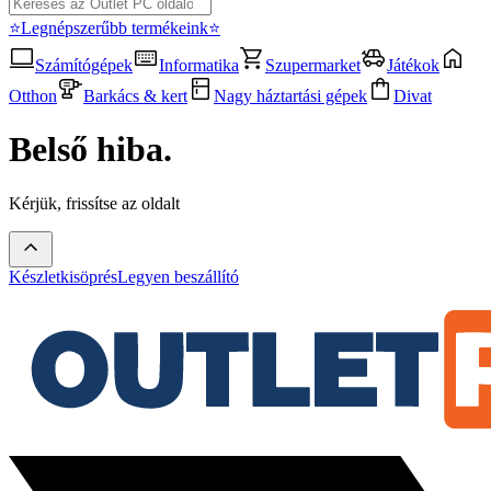
⭐Legnépszerűbb termékeink⭐
Számítógépek
Informatika
Szupermarket
Játékok
Otthon
Barkács & kert
Nagy háztartási gépek
Divat
Belső hiba.
Kérjük, frissítse az oldalt
Készletkisöprés
Legyen beszállító