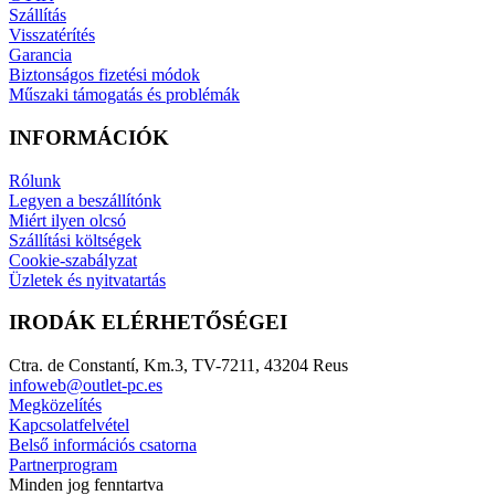
Szállítás
Visszatérítés
Garancia
Biztonságos fizetési módok
Műszaki támogatás és problémák
INFORMÁCIÓK
Rólunk
Legyen a beszállítónk
Miért ilyen olcsó
Szállítási költségek
Cookie-szabályzat
Üzletek és nyitvatartás
IRODÁK ELÉRHETŐSÉGEI
Ctra. de Constantí, Km.3, TV-7211, 43204 Reus
infoweb@outlet-pc.es
Megközelítés
Kapcsolatfelvétel
Belső információs csatorna
Partnerprogram
Minden jog fenntartva