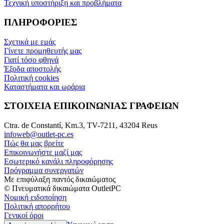
Τεχνική υποστήριξη και προβλήματα
ΠΛΗΡΟΦΟΡΙΕΣ
Σχετικά με εμάς
Γίνετε προμηθευτής μας
Γιατί τόσο φθηνά
Έξοδα αποστολής
Πολιτική cookies
Καταστήματα και ωράρια
ΣΤΟΙΧΕΙΑ ΕΠΙΚΟΙΝΩΝΙΑΣ ΓΡΑΦΕΙΩΝ
Ctra. de Constantí, Km.3, TV-7211, 43204 Reus
infoweb@outlet-pc.es
Πώς θα μας βρείτε
Επικοινωνήστε μαζί μας
Εσωτερικό κανάλι πληροφόρησης
Πρόγραμμα συνεργατών
Με επιφύλαξη παντός δικαιώματος
© Πνευματικά δικαιώματα OutletPC
Νομική ειδοποίηση
Πολιτική απορρήτου
Γενικοί όροι