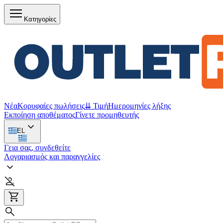
Κατηγορίες
Νέα
Κορυφαίες πωλήσεις
⇊ Τιμή
Ημερομηνίες λήξης
Εκποίηση αποθέματος
Γίνετε προμηθευτής
EL
Γεια σας, συνδεθείτε
Λογαριασμός και παραγγελίες