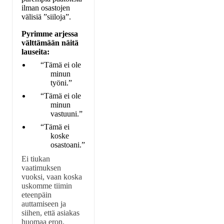
ilman osastojen
välisiä ”siiloja”.
Pyrimme arjessa
välttämään näitä
lauseita:
“Tämä ei ole
minun
työni.”
“Tämä ei ole
minun
vastuuni.”
“Tämä ei
koske
osastoani.”
Ei tiukan
vaatimuksen
vuoksi, vaan koska
uskomme tiimin
eteenpäin
auttamiseen ja
siihen, että asiakas
huomaa eron.