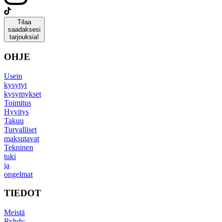
Tilaa
saadaksesi
tarjouksia!
OHJE
Usein
kysytyt
kysymykset
Toimitus
Hyvitys
Takuu
Turvalliset
maksutavat
Tekninen
tuki
ja
ongelmat
TIEDOT
Meistä
Ryhdy