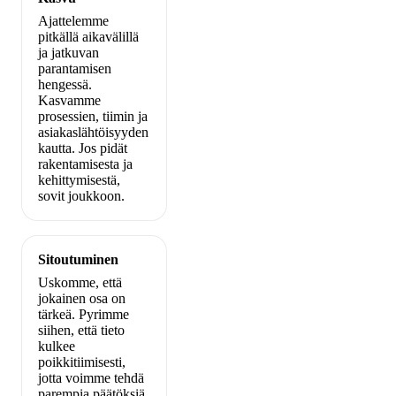
Ajattelemme
pitkällä aikavälillä
ja jatkuvan
parantamisen
hengessä.
Kasvamme
prosessien, tiimin ja
asiakaslähtöisyyden
kautta. Jos pidät
rakentamisesta ja
kehittymisestä,
sovit joukkoon.
Sitoutuminen
Uskomme, että
jokainen osa on
tärkeä. Pyrimme
siihen, että tieto
kulkee
poikkitiimisesti,
jotta voimme tehdä
parempia päätöksiä