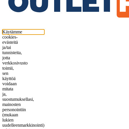
Käytämme
cookies-
evästeitä
ja/tai
tunnisteita,
jotta
verkkosivusto
toimii,
sen
käyttöä
voidaan
mitata
ja,
suostumuksellasi,
mainosten
personointiin
(mukaan
lukien
uudelleenmarkkinointi)