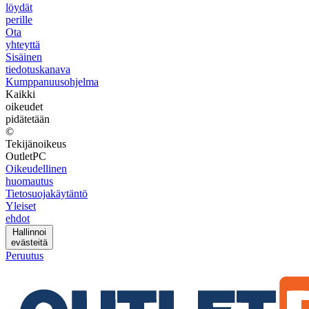
löydät
perille
Ota
yhteyttä
Sisäinen
tiedotuskanava
Kumppanuusohjelma
Kaikki
oikeudet
pidätetään
©
Tekijänoikeus
OutletPC
Oikeudellinen
huomautus
Tietosuojakäytäntö
Yleiset
ehdot
Hallinnoi
evästeitä
Peruutus