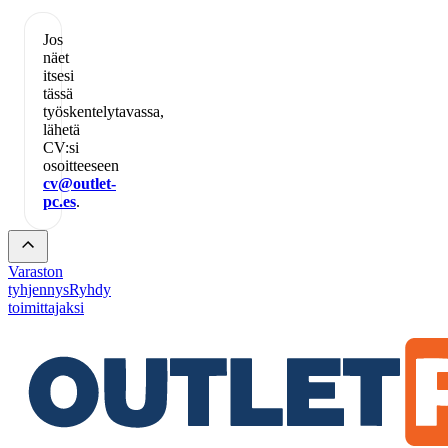
Jos
näet
itsesi
tässä
työskentelytavassa,
lähetä
CV:si
osoitteeseen
cv@outlet-
pc.es
.
Varaston
tyhjennys
Ryhdy
toimittajaksi