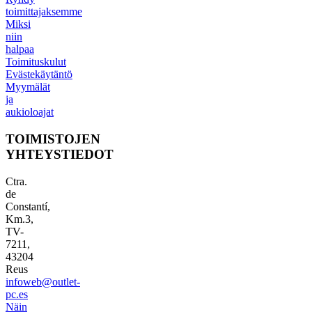
toimittajaksemme
Miksi
niin
halpaa
Toimituskulut
Evästekäytäntö
Myymälät
ja
aukioloajat
TOIMISTOJEN
YHTEYSTIEDOT
Ctra.
de
Constantí,
Km.3,
TV-
7211,
43204
Reus
infoweb@outlet-
pc.es
Näin