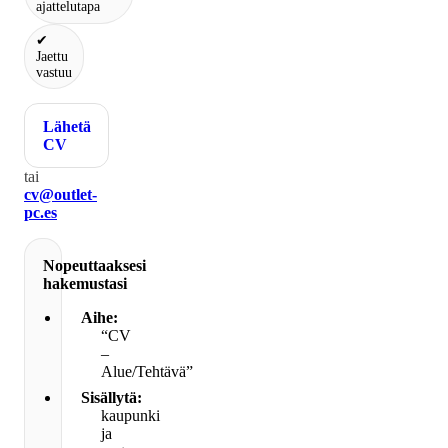
ajattelutapa
✔
Jaettu
vastuu
Lähetä
CV
tai
cv@outlet-
pc.es
Nopeuttaaksesi
hakemustasi
Aihe:
“CV
–
Alue/Tehtävä”
Sisällytä:
kaupunki
ja