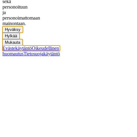
sekä
personoituun
ja
personoimattomaan
mainontaan.
Hyväksy
Hylkää
Mukauta
Evästekäytäntö
Oikeudellinen
huomautus
Tietosuojakäytäntö