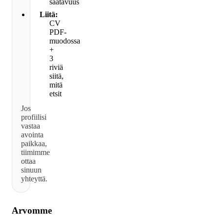
saatavuus
Liitä:
CV
PDF-
muodossa
+
3
riviä
siitä,
mitä
etsit
Jos
profiilisi
vastaa
avointa
paikkaa,
tiimimme
ottaa
sinuun
yhteyttä.
Arvomme