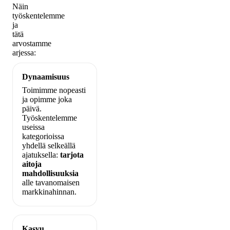
Näin
työskentelemme
ja
tätä
arvostamme
arjessa:
Dynaamisuus
Toimimme nopeasti
ja opimme joka
päivä.
Työskentelemme
useissa
kategorioissa
yhdellä selkeällä
ajatuksella:
tarjota
aitoja
mahdollisuuksia
alle tavanomaisen
markkinahinnan.
Kasvu