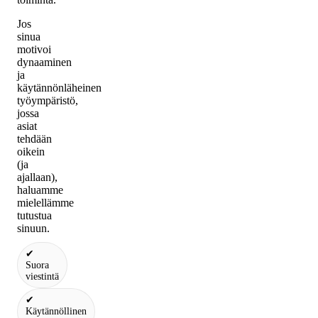
Jos
sinua
motivoi
dynaaminen
ja
käytännönläheinen
työympäristö,
jossa
asiat
tehdään
oikein
(ja
ajallaan),
haluamme
mielellämme
tutustua
sinuun.
✔
Suora
viestintä
✔
Käytännöllinen