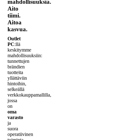
mahdollisuuksia.
Aito
tiimi.
Aitoa
kasvua.
Outlet
PC
:llä
keskitymme
mahdollisuuksiin:
tunnettujen
brändien
tuotteita
yllättäviin
hintoihin,
selkeällä
verkkokauppamallilla,
jossa
on
oma
varasto
ja
suora
operatiivinen
toiminta.