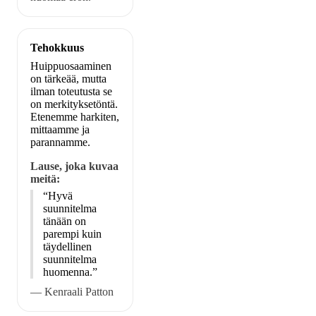
Tehokkuus
Huippuosaaminen
on tärkeää, mutta
ilman toteutusta se
on merkityksetöntä.
Etenemme harkiten,
mittaamme ja
parannamme.
Lause, joka kuvaa
meitä:
“Hyvä
suunnitelma
tänään on
parempi kuin
täydellinen
suunnitelma
huomenna.”
— Kenraali Patton