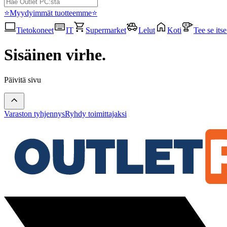
⭐Myydyimmät tuotteemme⭐
Tietokoneet
IT
Supermarket
Lelut
Koti
Tee se its
Sisäinen virhe.
Päivitä sivu
Varaston tyhjennys
Ryhdy toimittajaksi