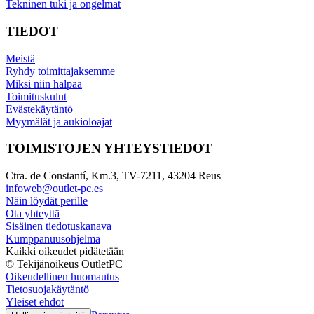
Tekninen tuki ja ongelmat
TIEDOT
Meistä
Ryhdy toimittajaksemme
Miksi niin halpaa
Toimituskulut
Evästekäytäntö
Myymälät ja aukioloajat
TOIMISTOJEN YHTEYSTIEDOT
Ctra. de Constantí, Km.3, TV-7211, 43204 Reus
infoweb@outlet-pc.es
Näin löydät perille
Ota yhteyttä
Sisäinen tiedotuskanava
Kumppanuusohjelma
Kaikki oikeudet pidätetään
© Tekijänoikeus OutletPC
Oikeudellinen huomautus
Tietosuojakäytäntö
Yleiset ehdot