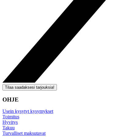
Tilaa saadaksesi tarjouksia!
OHJE
Usein kysytyt kysymykset
Toimitus
Hyvitys
Takuu
Turvalliset maksutavat