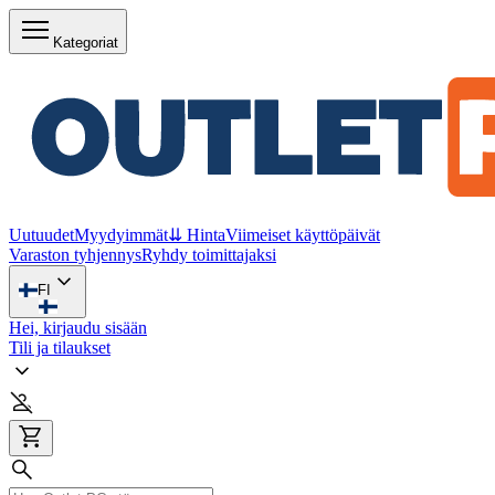
Kategoriat
Uutuudet
Myydyimmät
⇊ Hinta
Viimeiset käyttöpäivät
Varaston tyhjennys
Ryhdy toimittajaksi
FI
Hei, kirjaudu sisään
Tili ja tilaukset