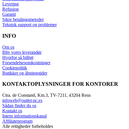
Levering
Refusion
Garanti
Sikre betalingsmetoder
Teknisk support og problemer
INFO
Om os
Bliv vores leverandør
Hvorfor så billigt
Forsendelsesomkostninger
Cookiepolitik
Butikker og åbningstider
KONTAKTOPLYSNINGER FOR KONTORER
Ctra. de Constantí, Km.3, TV-7211, 43204 Reus
infoweb@outlet-pc.es
Sådan finder du os
Kontakt os
Intern informationskanal
Affiliateprogram
Alle rettigheder forbeholdes