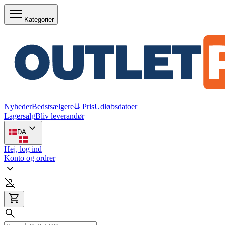
Kategorier
Nyheder
Bedstsælgere
⇊ Pris
Udløbsdatoer
Lagersalg
Bliv leverandør
DA
Hej, log ind
Konto og ordrer