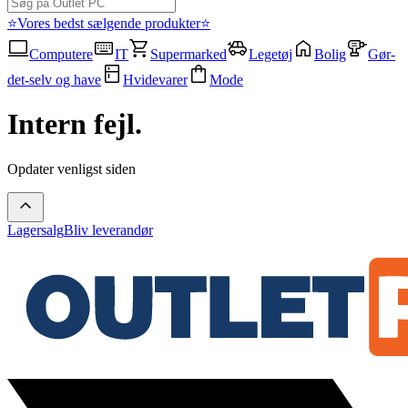
⭐Vores bedst sælgende produkter⭐
Computere
IT
Supermarked
Legetøj
Bolig
Gør-
det-selv og have
Hvidevarer
Mode
Intern fejl.
Opdater venligst siden
Lagersalg
Bliv leverandør