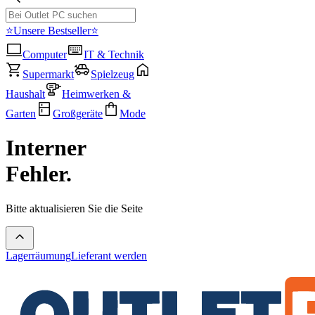
⭐Unsere Bestseller⭐
Computer
IT & Technik
Supermarkt
Spielzeug
Haushalt
Heimwerken &
Garten
Großgeräte
Mode
Interner
Fehler.
Bitte aktualisieren Sie die Seite
Lagerräumung
Lieferant werden